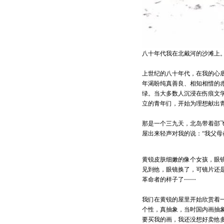
八十年代我在北戴河的沙滩上
上世纪的八十年代，在我的心
年渴盼纯真善良、相知相惜的
绿。当大多数人沉浸在伤痕文
立的青年们，开始为理想献出
那是一个三九天，北岛带着邵
屋出来轻声对我的说：“我父母
黄锐皮肤细嫩的像个女孩，眼镜
见到他，眼镜换了，可镜片还
革命者的样子了⋯⋯
我们在黄锐的屋里开始欣赏着
个性，真抽象，当时国内画抽象
要买我的画，我还没想好卖他多