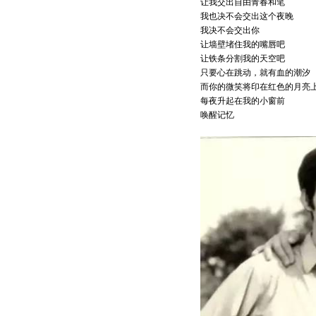
让我交出自由青春和笔
我也决不会交出这个夜晚
我决不会交出你
让墙壁堵住我的嘴唇吧
让铁条分割我的天空吧
只要心在跳动，就有血的潮汐
而你的微笑将印在红色的月亮
每夜升起在我的小窗前
唤醒记忆