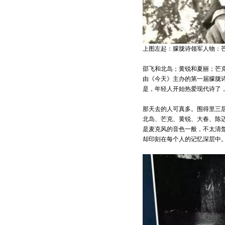
上图左起：朦胧诗领军人物：
邵飞和北岛；黄锐和夏丽；芒
由《今天》主办的第一届朦胧
是，年轻人开始热爱现代诗了
那天去的人可真多。围得里三
北岛、芒克、黄锐、大春、陈
是麦克风的音色一般，不太清
却印刻在每个人的记忆深层中