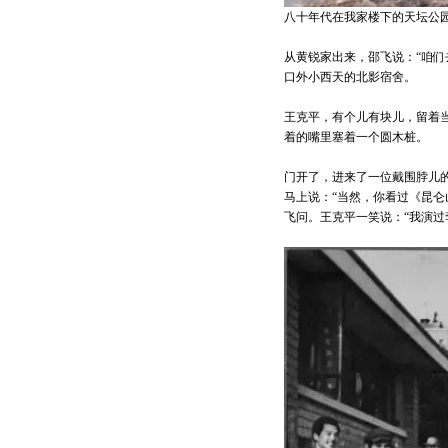
八十年代在我家楼下的天坛公
从黄锐家出来，邵飞说：“咱们
口外小西天的北影宿舍。
王克平，有个儿有块儿，留着
着的嘴里塞着一个圆木桩。
门开了，进来了一位戴围脖儿的
马上说：“当然，你看过《昆仑
飞问。王克平一笑说：“我演过