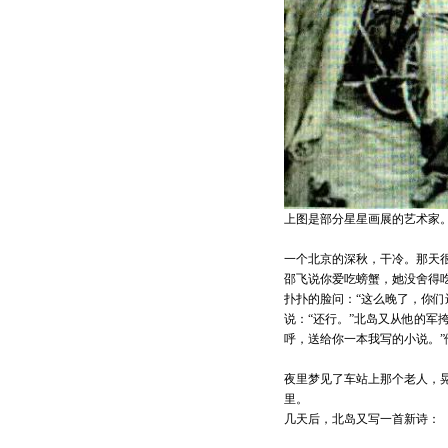
上图是部分星星画展的艺术家
一个北京的深秋，干冷。那天
邵飞说你爱吃螃蟹，她没舍得
扑扑的脸问：“这么晚了，你们
说：“还行。”北岛又从他的军
呼，送给你一本我写的小说。
夜里梦见了车站上那个老人，
里。
几天后，北岛又写一首新诗：