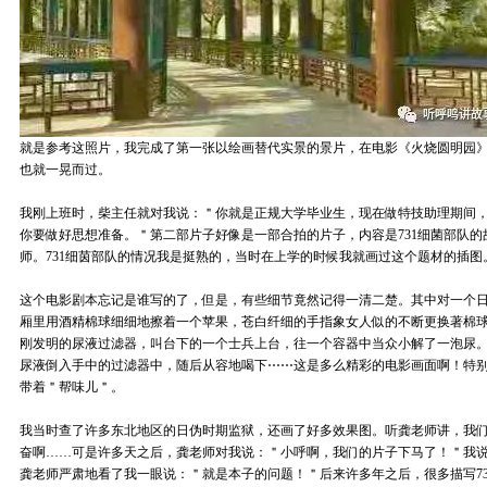
就是参考这照片，我完成了第一张以绘画替代实景的景片，在电影《火烧圆明园
也就一晃而过。
我刚上班时，柴主任就对我说：＂你就是正规大学毕业生，现在做特技助理期间
你要做好思想准备。＂第二部片子好像是一部合拍的片子，内容是731细菌部队
师。731细茵部队的情况我是挺熟的，当时在上学的时候我就画过这个题材的插图
这个电影剧本忘记是谁写的了，但是，有些细节竟然记得一清二楚。其中对一个
厢里用酒精棉球细细地擦着一个苹果，苍白纤细的手指象女人似的不断更换著棉
刚发明的尿液过滤器，叫台下的一个士兵上台，往一个容器中当众小解了一泡尿
尿液倒入手中的过滤器中，随后从容地喝下⋯⋯这是多么精彩的电影画面啊！特别是
带着＂帮味儿＂。
我当时查了许多东北地区的日伪时期监狱，还画了好多效果图。听龚老师讲，我
奋啊……可是许多天之后，龚老师对我说：＂小呼啊，我们的片子下马了！＂我
龚老师严肃地看了我一眼说：＂就是本子的问题！＂后来许多年之后，很多描写7