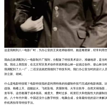
这是我刚到八一电影厂时，为办公室的王寅老师做模特。她是雕塑家，经常利用
我由总政调配到八一电影制片厂报到，分配做了特技美术设计。准确地讲，是当
我。我在上美院前，在北京军区美术创作班就和柴山林一起搞过创作。柴山林当
我调配到了八一厂，二话没说就把我领到了特技车间。我们办公室当时的设计人员
孙立新、胡斌。
什么是电影特技呢？电影特技指的是利用特殊的拍摄制作技巧完成的电影画面。
战场、炮楼上天、战舰起火、飞机坠地、房屋倒塌、火车出轨等，自然灾祸场面
发等等。这些都属于成本很高、难度大、费时过多、耗资巨大和危险性大的摄制
的。八十年代中期，中国还没什么数字特技，电脑合成，全靠最传统的设计来解
停机再拍等等特技手法。