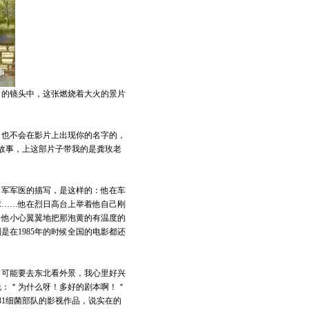
》的镜头中，这张燃烧着大火的景片
，也不会在影片上出现你的名字的，
的故事，上这部片子带我的是龚玫老
。
日军军医的描写，是这样的：他在车
球……他在烈日高台上举着他自己刚
。他小心翼翼地把那泡黄的有温度的
在1985年的时候全国的电影都还
们可能要去东北看外景，我心里好兴
说：＂为什么呀！多好的剧本啊！＂
31细菌部队的影视作品，说实在的