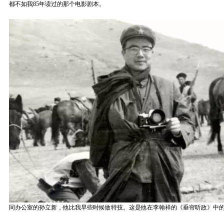
都不如我85年读过的那个电影剧本。
同办公室的孙立新，他比我早些时候做特技。这是他在李翰祥的《垂帘听政》中