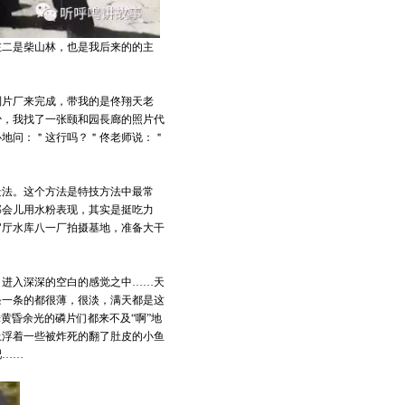
左二是柴山林，也是我后来的的主
制片厂来完成，带我的是佟翔天老
少，我找了一张颐和园長廊的照片代
心地问：＂这行吗？＂佟老师说：＂
景法。这个方法是特技方法中最常
那会儿用水粉表现，其实是挺吃力
官厅水库八一厂拍摄基地，准备大干
，进入深深的空白的感觉之中……天
条一条的都很薄，很淡，满天都是这
黄昏余光的磷片们都来不及“啊”地
上浮着一些被炸死的翻了肚皮的小鱼
吧……