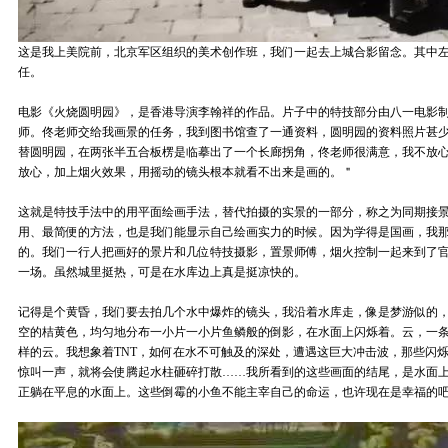
这是我上美院前，北京军区组织的美术创作班，我们一起去上城合影留念。其中
任。
电影《火烧圆明园》，是香港导演李翰祥的作品。片子中的特技部分由八一电影
师。佟老师交给我画景的任务，我到图书馆查了一通资料，圆明园的资料照片甚
替圆明园，在两张半五合板楞是临摹出了一个长廊拐角，佟老师很满意，我不放
放心，加上烟火效果，用摇动的镜头根本就看不出来是画的。＂
这就是特技手法中的用平面绘画手法，替代拍摄的实景的一部分，称之为同期接
用、最简便的方法，也是我们能显示自己绘画实力的时候。因为学得是国画，我
的。我们一行人把画好的景片和几位特技摄影，置景师傅，烟火控制一起来到了
一场。虽然城里挺热，可是在水库边上真是挺凉快的。
记得是个黄昏，我们要去拍几个水中爆炸的镜头，我沿着水库走，像是梦游似的
空的桔黄色，均匀地分布一小片一小片鱼鳞般的倒影，在水面上闪烁着。云，一
样的云。我想象着TNT，如何在水不可触及的深处，遭遇这巨大冲击波，那些闪烁
惊叫一声，就将会使腾起水柱砸碎打散……我所看到的这些画面的结尾，是水面
正躺在平息的水面上。这些倒霉的小鱼不能主宰自己的命运，也许现在是幸福的