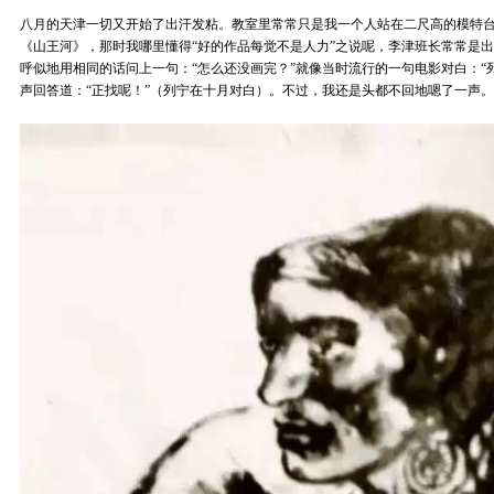
八月的天津一切又开始了出汗发粘。教室里常常只是我一个人站在二尺高的模特
《山王河》，那时我哪里懂得“好的作品每觉不是人力”之说呢，李津班长常常是
呼似地用相同的话问上一句：“怎么还没画完？”就像当时流行的一句电影对白：“
声回答道：“正找呢！”（列宁在十月对白）。不过，我还是头都不回地嗯了一声。