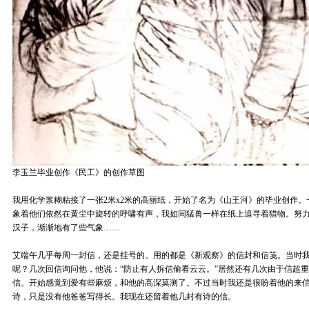
李玉兰毕业创作《民工》的创作草图
我用化学浆糊粘接了一张2米x2米的高丽纸，开始了名为《山王河》的毕业创作
象着他们依然在黄尘中旋转的呼啸有声，我如同猛兽一样在纸上追寻着猎物。努力
汉子，渐渐地有了些气象……
艾端午几乎每周一封信，还是挂号的。用的都是《新观察》的信封和信笺。当时
呢？几次回信询问他，他说：“防止有人拆信偷看云云。”居然还有几次由于信超
信。开始感觉到爱有些麻烦，和他的高深莫测了。不过当时我还是很盼着他的来
诗，只是没有他爸爸写得长。我现在还留着他几封有诗的信。