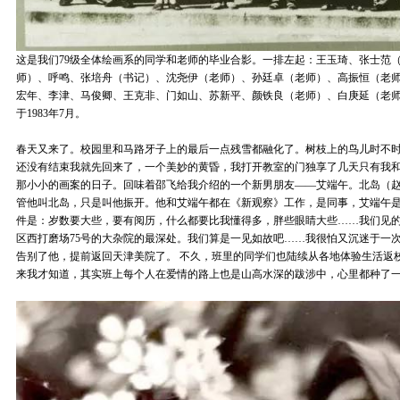
这是我们79级全体绘画系的同学和老师的毕业合影。一排左起：王玉琦、张士范
师）、呼鸣、张培舟（书记）、沈尧伊（老师）、孙廷卓（老师）、高振恒（老
宏年、李津、马俊卿、王克非、门如山、苏新平、颜铁良（老师）、白庚延（老
于1983年7月。
春天又来了。校园里和马路牙子上的最后一点残雪都融化了。树枝上的鸟儿时不
还没有结束我就先回来了，一个美妙的黄昏，我打开教室的门独享了几天只有我
那小小的画案的日子。回味着邵飞给我介绍的一个新男朋友——艾端午。北岛（
管他叫北岛，只是叫他振开。他和艾端午都在《新观察》工作，是同事，艾端午是
件是：岁数要大些，要有阅历，什么都要比我懂得多，胖些眼睛大些……我们见
区西打磨场75号的大杂院的最深处。我们算是一见如故吧……我很怕又沉迷于一
告别了他，提前返回天津美院了。 不久，班里的同学们也陆续从各地体验生活返
来我才知道，其实班上每个人在爱情的路上也是山高水深的跋涉中，心里都种了