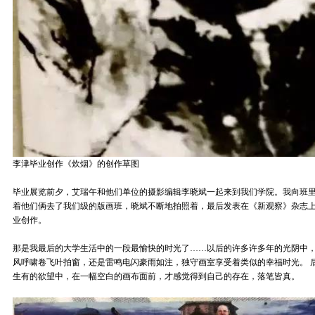
李津毕业创作《炊烟》的创作草图
毕业展览前夕，艾瑞午和他们单位的摄影编辑李晓斌一起来到我们学院。我向班
着他们俩去了我们级的版画班，晓斌不断地拍照着，最后发表在《新观察》杂志
业创作。
那是我最后的大学生活中的一段最愉快的时光了……以后的许多许多年的光阴中
风呼啸卷飞叶拍窗，还是雷鸣电闪豪雨如注，独守画室享受着类似的幸福时光。 
生有的欲望中，在一幅空白的画布面前，才感觉得到自己的存在，落笔皆真。