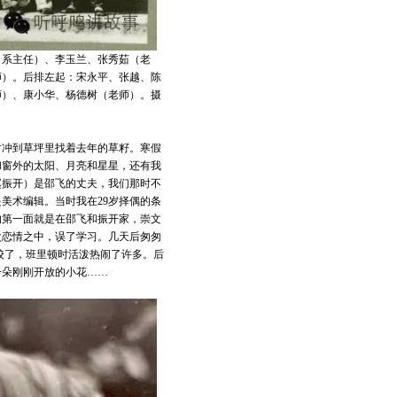
（系主任）、李玉兰、张秀茹（老
师）。后排左起：宋永平、张越、陈
师）、康小华、杨德树（老师）。摄
时冲到草坪里找着去年的草籽。寒假
和窗外的太阳、月亮和星星，还有我
赵振开）是邵飞的丈夫，我们那时不
美术编辑。当时我在29岁择偶的条
的第一面就是在邵飞和振开家，崇文
次恋情之中，误了学习。几天后匆匆
校了，班里顿时活泼热闹了许多。后
一朵刚刚开放的小花……