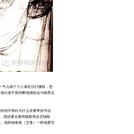
。一气儿画了十八条壮汉打腰鼓，想
使白昼不曾间断地描绘这18条西北
我特别不明白为什么非要寄挂号信
重，我还要去黄纬路邮局去交钱取
信，他和他爸爸（艾青）一样地爱写