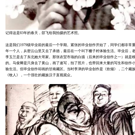
记得这是83年的春天，邵飞给我拍摄的艺术照。
这是我们1979级毕业前的最后一个学期。紧张的毕业创作开始了，同学们都非常
年一个人，从密云山里又去了承徳，最后在一个叫下栅子村体验生活。毕业后，
李玉兰是去了东北她大哥家。那张农贸市场的白描（后来的毕业创作之一）就是
的。马俊卿是只身去了黄山，画了速写，拍了照片，也带回来大量的写生和创作
验生活。但毕业创作却画的甘南藏区。当时李津的毕业创作是《炊烟》，二个藏
《牧人》，一个强壮的藏族汉子直视观众。