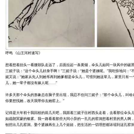
呼鸣 《山王河村速写》
想着想着抬头一看腰鼓队走远了，后面拉起一条黄烟，伞头儿如同一块风中的破
三妮子说：“这个伞头儿好身手啊！”三妮子说：“她是个婆姨呢。”我吃惊地问：“
妮又说：“她家从先人到她爷再到她爹都是伞头儿，可惜到她这辈儿，家里只有一
儿，她一辈子都沒有嫁人呢……”
许多天那个伞头的形象总在脑子里出现，我忍不住问三妮子：“那个伞头儿，叫啥名
你要想找她，改天我带你去她窑上。”
记得是大年初十我回校的前几天吧，我跟着三妮子往村西头走着，去看那位伞头
如疏朗冥蒙的银雾。我一路看着那些大同小异的一孔孔的窑洞想着村里的男人啊
刨挖出几孔窑洞。娶个婆姨再生上几个娃娃，把生活的一切理想都浓缩到这孔窑