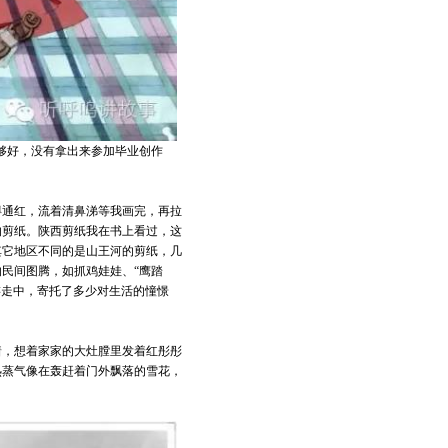
得不够好，没有拿出来参加毕业创作
得通红，流着清鼻涕等我画完，再拉
的剪纸。陕西剪纸我在书上看过，这
其它地区不同的是山王河的剪纸，几
民间图腾，如抓鸡娃娃、“鹰踏
的游走中，寄托了多少对生活的憧憬
着，想着家家的大灶膛里发着红彤彤
热蒸气像在轰赶着门外飘落的雪花，