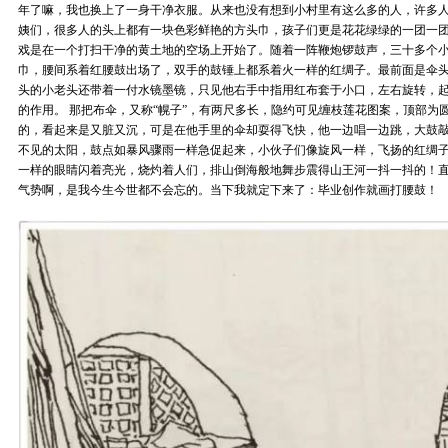
年了嘛，我也换上了一身干净衣服。从来也没有想到小村里有这么多的人，许多
姨们，很多人的头上都有一块色彩鲜艳的方头巾，孩子们更是花花绿绿的一团一
戏是在一个打扫干净的黄土地的空场上开始了。随着一阵鞭炮锣鼓声，三十多个
巾，腰间系着红腰鼓出场了，双手的鼓锤上都系着火一样的红绸子。最前面是伞
头的小老头还带着一付水镜墨镜，只见他右手中指用红布套于小口，左右旋转，
的作用。 那把布伞，又称“幌子”，有两尺多长，隐约可见缠枝莲花图案，顶部为
的，看起来是又脏又沉，可是在他手里的伞却耍得飞快，他一边唱一边跳，大鼓
不见的太阳，鼓点如暴风骤雨一样急促起来，小伙子们像旋风一样，飞扬的红绸
一样的眼睛闪着亮光，烧灼着人们，排山倒海般地舞步震得山王河一抖一抖的！直
气势啊，是我今生今世都不会忘的。当下我就定下来了：毕业创作就画打腰鼓！