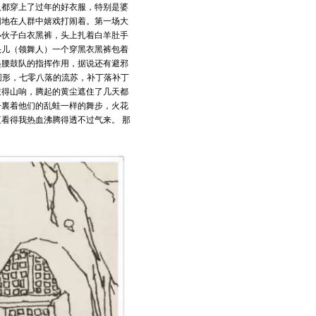
人都穿上了过年的好衣服，特别是婆
团地在人群中嬉戏打闹着。第一场大
小伙子白衣黑裤，头上扎着白羊肚手
头儿（领舞人）一个穿黑衣黑裤包着
起腰鼓队的指挥作用，据说还有避邪
圆形，七零八落的流苏，补丁落补丁
敲得山响，腾起的黄尘遮住了几天都
子裏着他们的乱蛙一样的舞步，火花
看得我热血沸腾得透不过气来。 那