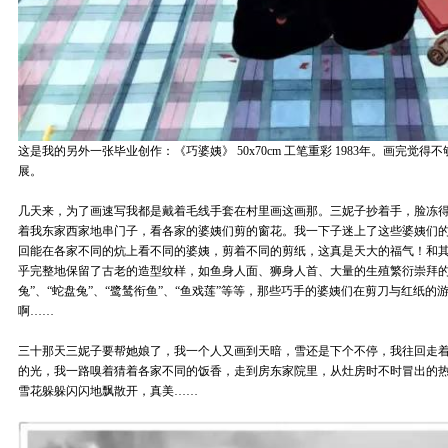
这是我的另外一张毕业创作：《巧婆姨》 50x70cm 工笔重彩 1983年。画完觉
展。
几天来，为了画速写我都是戴着毛线手套在村里画这画那。三妮子抄着手，脸冻
着我东家西家地串门子，看各家的婆姨们剪的窗花。我一下子迷上了这些婆姨们
回能在各家不同的炕上看不同的婆姨，剪着不同的剪纸，这真是天大的福气！和
乎完整地保留了古老的造型纹样，如鱼身人面、狮身人首、大量的生殖繁衍崇拜的
兔”、“蛇盘兔”、“鹭鸶衔鱼”、“鱼戏莲”等等，那些巧手的婆姨们在剪刀与红纸
啊……
三十那天三妮子要帮她娘了，我一个人又画到天暗，雪还是下个不停，我往回走
的光，我一路嗅着猜着各家不同的饭香，走到房东家院里，从灶房时不时冒出的
雪花躲躲闪闪地飘散开，真美……