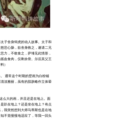
那太子舍身饲虎的动人故事。太子和
发慈悲心肠，欲舍身救之，遂请二兄
大悲力，不敢食之，萨埵见此情形，
始舐血食肉，仅剩余骨。尔后其父王
资料）
。 通常这个时期的壁画为白粉铺
彩清淡雅丽，虽有的肌肤略作立体晕
次画这么大的画，并且还是在地上。面
？是趴在地上？还是坐在地上？有点
稿，我突然想到大师马蒂斯也是在地
不知不觉慢慢地适应了，等我一回头