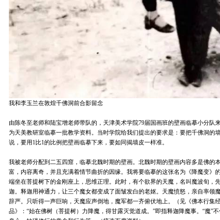
我和李玉兰在敦煌千佛洞前合影留念
由陈冬至老师和陆宝增老师带队的，天津美术学院79届国画班的壁画临摹小分队
为天美教研室临摹一批教学资料。当时学院给我们提出的要求是：要把千佛洞的墙
说，要用1比1的比例把壁画临摹下来，要如同揭墙皮一样准。
我被老师分配到二五四窟，临摹北魏时期的壁画。北魏时期的壁画内容多是佛的
富，内容离奇，并且充满着情节曲折的因缘。我将要临摹的这张名为《降魔变》
端坐在菩提树下的金刚座上，思维正理。此时，有个欲界的天魔，名叫魔波旬，
迦。释迦用神通力，让三个魔女都变成了面皱发白的老妪。天魔愤怒，亲自率领
辞严。只听得一声巨响，天魔应声倒地，魔军都一齐俯伏地上。（见《佛本行集经
品》：“始在佛树（菩提树）力降魔，得甘露灭觉道成。”即指释迦降魔事。“魔”