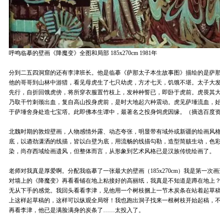
呼鸣临摹的壁画《降魔变》全图和局部 185x270cm 1981年
分到二五四洞窟的还有李津班长。他是临摹《萨那太子本生故事图》描绘的是萨
他的哥哥到山林中游猎，看见母虎生了七只幼虎，方才七天，饥饿不堪。太子大
先行，自折回饿虎傍，将所穿衣服置竹枝上，发种种誓已，即卧于虎前。虎畏其
乃取干竹刺颈出血，复自高山投身虎前，是时大地起六种震动。虎见萨埵流血，
于萨埵舍身处造七宝塔。此即佛本生谭中，最著名之投身饲虎因缘。（摘选百度
北魏时期的敦煌壁画，人物感情外露、动态夸张，明显带有域外或新疆的绘画风格
底，以遒劲潇洒的线描，皆以白壁为底，用流畅的线描勾勒，造型简赅生动，色
染，尚存西域绘画遗风，但整体而言，从形象到艺术风格已是汉族传统绘画了。
老师对我真是厚爱啊。分配我临摹了一张最大的壁画（185x270cm）我是第一
对墙上的《降魔变》再看看铺在地上粘接好的高丽纸，我真是不知道是蹲在地上
无从下手的感觉。我回头看看李津，见他用一个树枝捆上一节木炭条在站着起草
上这样起草稿的，这样可以纵观全局呀！我也跑出洞子找来一根树枝开始起稿，
再看李津，他已是满脸满身的炭条了……太投入了。