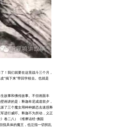
来了！我们就要在这里战斗三个月，
皮“揭下来”带回学校去。也就是
本生故事和佛传故事。不但画面丰
的壁画讲的是：释迦牟尼成道前夕，
先派了三个魔女用种种媚态去迷惑释
魔军进行威吓。释迦不为所动，义正
》卷二八）《维摩诘经·佛国
不但指具体的魔王，也泛指一切扰乱