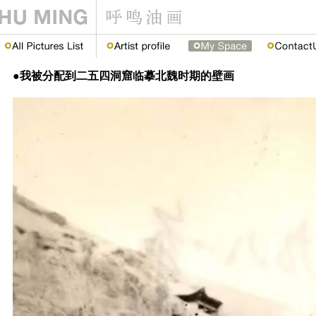
●我被分配到二五四洞窟临摹北魏时期的壁画