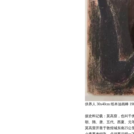
供养人 30x40cm 纸本油画棒 19
据史料记载：莫高窟，也叫千
朝、隋、唐、五代、西夏、元等历
莫高窟开凿于敦煌城东南25