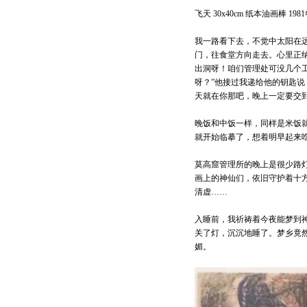
飞天 30x40cm 纸本油画棒 198
我一路看下去，不觉中太阳在
门，往食堂方向走去。心里正
出洞呀！咱们管理处可没几个工
呀？”他接过我递给他的钥匙说
天就在你那吧，晚上一定要交到
晚饭和中饭一样，同样是米饭
就开始临摹了，想着明早起来
莫高窟管理所的晚上是很少路
画上的神仙们，依旧守护着十
清虚……
入睡前，我祈祷着今夜能梦到
关了灯，沉沉地睡了。梦乡竟
媚。