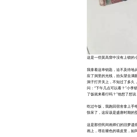
这是一些莫高窟中没有上锁的小洞
我拿着这串钥匙，迫不及待地
应了洞里的光线，抬头望去满
洞子打开关上，不知过了多久，
问：“下午几点可以看？”小李
了饭就来看行吗？”他想了想说
吃过午饭，我跑回宿舍拿上手
惊呆了，这应该是盛唐时期的
这是那些民间画师们的旧梦遗
画上，埋在褪色的墙皮里，如