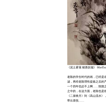
《泥土雾霭 猪粪饮烟》 66x45c
老陈的学生时代的画，已经是
滤，再经老陈理性提炼之后的
一个四年也赶不上啊……恍惚
之中的，在这方面，老陈也是
《二泉映月》到《高山流水》
带出喜悦……