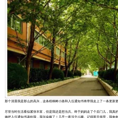
那个清晨我是那么的高兴，这条梧桐树小路和入伍通知书将带我走上了一条更新
尽管当时生活看似紧张丰富，但是我还是想当兵。终于妈妈走了个后门儿，我真
姨把入伍通知书递给我，我兴奋极了！几乎一夜没怎么睡。记得那天很早，我匆