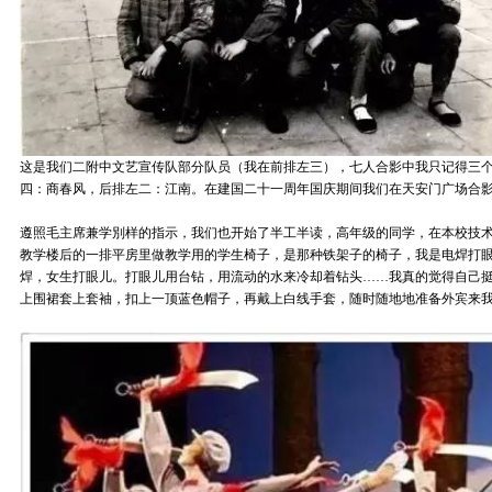
这是我们二附中文艺宣传队部分队员（我在前排左三），七人合影中我只记得三
四：商春风，后排左二：江南。在建国二十一周年国庆期间我们在天安门广场合
遵照毛主席兼学別样的指示，我们也开始了半工半读，高年级的同学，在本校技
教学楼后的一排平房里做教学用的学生椅子，是那种铁架子的椅子，我是电焊打
焊，女生打眼儿。打眼儿用台钻，用流动的水来冷却着钻头……我真的觉得自己
上围裙套上套袖，扣上一顶蓝色帽子，再戴上白线手套，随时随地地准备外宾来