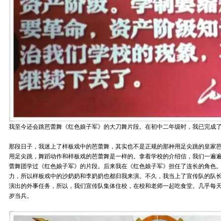
我至今还会跳芭蕾舞《红色娘子军》的大刀舞片段。在初中二年级时，我已完成
那段日子，我迷上了样板戏中的芭蕾舞，其实也不是正规的那种用足尖跳的皇家芭
用足尖跳，舞蹈动作和样板戏的芭蕾舞是一样的。拿着学校的介绍信，我们一遍
蕾舞团学过《红色娘子军》的片段。后来我在《红色娘子军》担任了连长的角色
力，所以样板戏中的沙奶奶和李奶奶也都归我来演。不久，我当上了宣传队的队
演出的外事任务，所以，我们宣传队集体住校，在校和老师一起吃食堂。几乎每天
岁当兵。