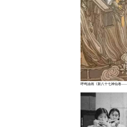
呼鸣油画《新八十七神仙卷—