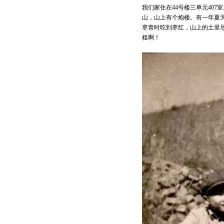
我们家住在44号楼三单元40
山，山上有个炮楼。有一年夏
枣青时吃到枣红，山上的土里
粗啊！