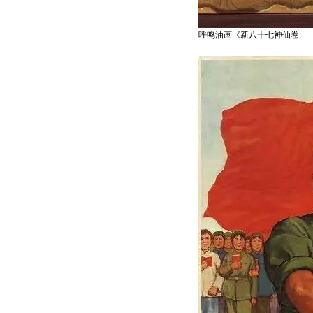
呼鸣油画《新八十七神仙卷—