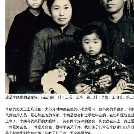
这是李姨家的全家福。(左起)第一排：王昭、王平、第二排：李姨、王伯伯、第
李姨的丈夫王士凡伯伯，大部分时间都在他的小书房看书，他书房的书很多，许
民党留用人员，是心脑血管的专家。李姨是教会护士学校毕业的，在协和医院当
上班了。李姨有双慈祥的大眼睛，一笑有两个深深的酒窝，头发盘在头上，身上
一件是海蓝色，一件是月白色，显得平实又干净。我们孩子们常在李姨家门口外
早上都能见到李姨把落下的叶子扫干净，无论春夏秋冬。