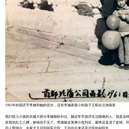
1961年的国庆节李姨和她的侄女，还有李姨家最小的孩子王昭在北海留影
我们院儿小孩的衣服大部分李姨都给补过。她还常常接济生活困难的人。就是这
发剪的乱七八糟，旗袍也不见了。李姨被反复揪斗批判后，最终还是进了监狱。
四人帮倒台，全家才又回到陆军总院。王伯伯后来还是总院的副院长。