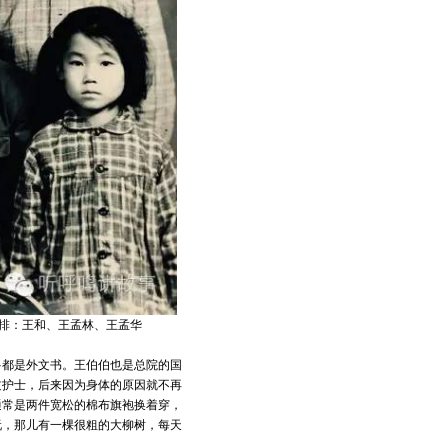
三排：王和、王孟林、王孟华
多都是外文书。王伯伯也是总院的国
过护士，后来因为身体的原因就不再
通常是两件宽松的棉布旗袍换着穿，
玩，那儿有一棵很粗的大柳树，每天