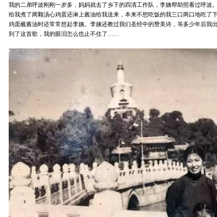
我的二弟呼波刚刚一岁多，妈妈就去了乡下的四清工作队，李姨帮助照看过呼波
给我煮了两颗汤心鸡蛋还淋上酱油给我送来，本来不想吃饭的我三口两口地吃了
鸡蛋蘸酱油时还常常想起李姨。李姨还教过我们圣经中的赞美诗，等多少年后我
到了这首歌，我的眼泪怎么也止不住了……