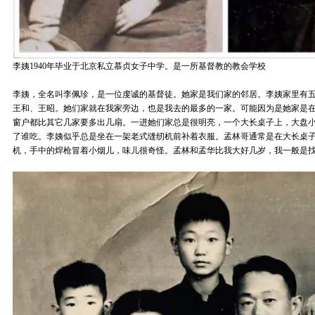
李姨1940年毕业于北京私立慕贞女子中学。是一所基督教的教会学校
李姨，全名叫李佩珍，是一位虔诚的基督徒。她家是我们家的邻居。李姨家里有
王和、王昭。她们家就在我家旁边，也是我去的最多的一家。可能因为是她家是
窗户都比其它几家要多出几扇。一进她们家总是很明亮，一个大长桌子上，大盘
了谁吃。李姨似乎总是坐在一架老式缝纫机前补着衣服。孟林哥通常是在大长桌
机，手中的焊枪冒着小烟儿，味儿很奇怪。孟林和孟华比我大好几岁，我一般是