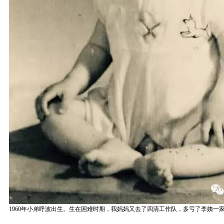
1960年小弟呼波出生。生在困难时期，我妈妈又去了四清工作队，多亏了李姨一