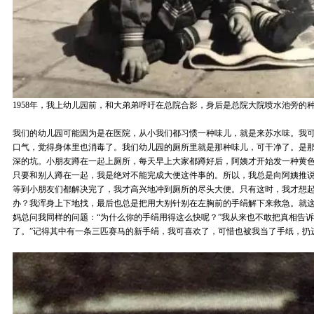
1958年，我上幼儿园前，和大弟弟呼吁在总院合影，身后是总院大院喷水池旁的
我们的幼儿园可能因为是在医院，从小我们都习惯一种味儿，就是来苏水味。我
口气，觉得身体里也消毒了。我们幼儿园的厕所里就是那种味儿，可干净了。是那
深的坑。小朋友蹲在一起上厕所，每天早上大家都蹲好后，阿姨才开始发一种黄
只要和别人蹲在一起，我是绝对不能完成大便这件事的。所以，我总是向阿姨推
等到小朋友们都解决完了，我才高兴地冲到厕所的尽头大便。只有这时，我才想
办？我浑身上下地找，最后也总是把用大别针别在左胸前的手绢解下来救急。就
妈总问我同样的问题：“为什么你的手绢用得这么快呢？”我从来也不敢把真相告诉
了。”记得其中有一条三匹赛马的新手绢，我可喜欢了，可惜也被我当了手纸，扔