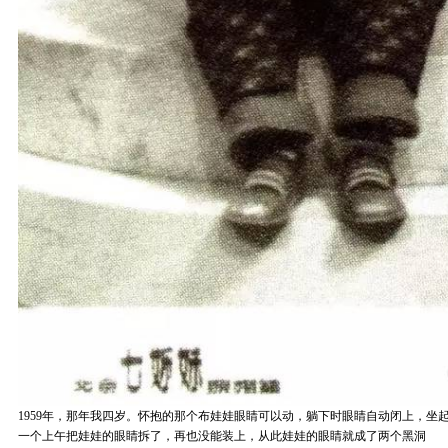
1959年，那年我四岁。怀抱的那个布娃娃眼睛可以动，躺下时眼睛自动闭上，坐
一个上午把娃娃的眼睛拆了，再也没能装上，从此娃娃的眼睛就成了两个黑洞