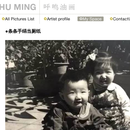
●条条手绢当厕纸