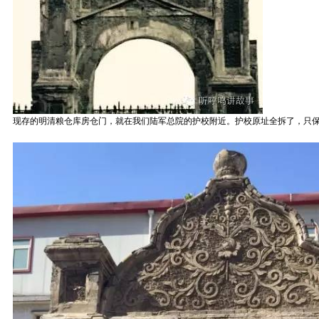
现存的明清粮仓库房仓门，就在我们陆军总院的护校附近。护校原址全拆了，只