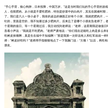
“手心手背，狼心狗肺，日本投降，中国万岁。”这是当时我们玩的手心手背的游
人，也恨肥肉。从小就是不爱吃肥肉，特别是炒菜中的白肉片，其实在困难时期
了。我们是六人一张小桌子，我坐的桌边的侧面正好有个小洞，我就把肥肉片，
钉的，里面是空的，我不知塞过多少肥肉片。后来忘了是哪个小朋友告老师了，
个星期的值日。等一个星期过后，我主动找到老师说：“老师，这星期我还做值日吧
吾着小声说：“我就是不吃肥肉。”老师严肃地说：“你们现在还能吃上肉是多么幸
吃树皮挨饿啊，真是生在福中不知福啊！”那是我第一次听说有人和红军叔叔一样
师：“树皮好吃吗？”老师用手指狠狠地点了一下我脑门说：“欠饿！”以后，再吃
朋友。