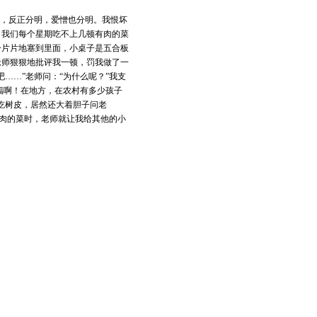
戏，反正分明，爱憎也分明。我恨坏
，我们每个星期吃不上几顿有肉的菜
一片片地塞到里面，小桌子是五合板
老师狠狠地批评我一顿，罚我做了一
……”老师问：“为什么呢？”我支
福啊！在地方，在农村有多少孩子
吃树皮，居然还大着胆子问老
有肉的菜时，老师就让我给其他的小