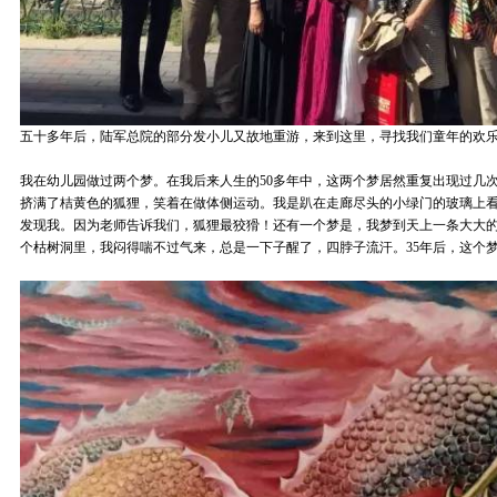
五十多年后，陆军总院的部分发小儿又故地重游，来到这里，寻找我们童年的欢
我在幼儿园做过两个梦。在我后来人生的50多年中，这两个梦居然重复出现过几
挤满了桔黄色的狐狸，笑着在做体侧运动。我是趴在走廊尽头的小绿门的玻璃上
发现我。因为老师告诉我们，狐狸最狡猾！还有一个梦是，我梦到天上一条大大
个枯树洞里，我闷得喘不过气来，总是一下子醒了，四脖子流汗。35年后，这个