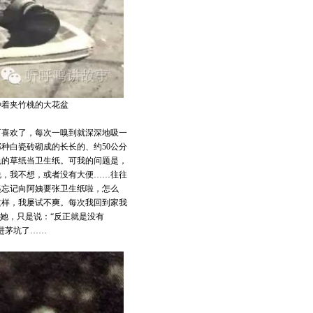
种着夹竹桃的大花盆
可喜欢了，每次一嗅到就深深地吸一
种白瓷砖砌成的长长的、约50公分
色的草纸当卫生纸。可我的问题是，
说，我不想，或者没有大便……往往
起忘记向阿姨要张卫生纸啦，怎么
这样，我屡试不爽。每次我回到家我
她，只是说：“反正就是没有
进茅坑了……