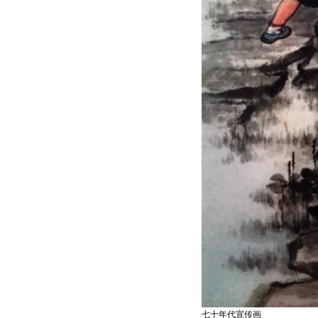
七十年代宣传画