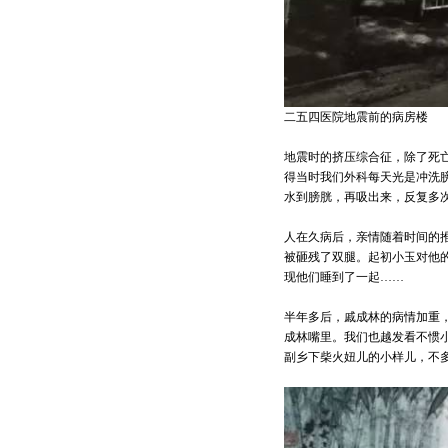
二五四医院地震前的病房楼
地震时的挤压综合征，除了死
得当时我们外科每天光是冲洗
水到膀胱，再吸出来，反复多
人在久病后，亲情随着时间的
被砸残了双腿。起初小玉对他
现他们睡到了一起……
半年多后，戚成林的病情加重
成林嘴里。我们也越发看不惯
副乡下柴火妞儿的小样儿，不