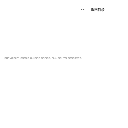
<<-----返回目录