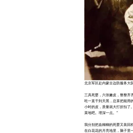
北京军区赴内蒙古边防服务大
三具死婴，六张嫩皮，整整齐
吃一直干到天黑，总算把能用的
小时的皮，质量就大打折扣了。
菜地吧。埋深一点。”
我分别把血糊糊的死婴又装回
在白花花的月亮地里，脑子里