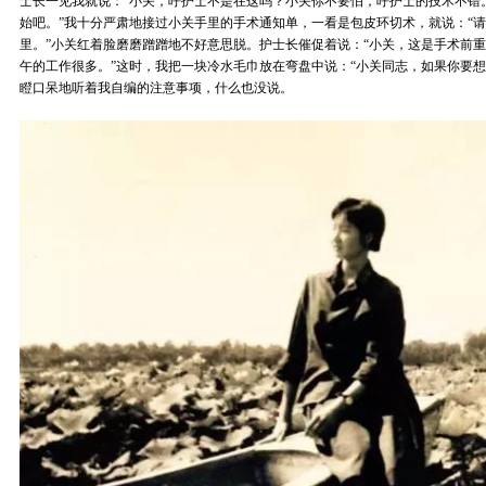
士长一见我就说：“小关，呼护士不是在这吗？小关你不要怕，呼护士的技术不错
始吧。”我十分严肃地接过小关手里的手术通知单，一看是包皮环切术，就说：“
里。”小关红着脸磨磨蹭蹭地不好意思脱。护士长催促着说：“小关，这是手术前
午的工作很多。”这时，我把一块冷水毛巾放在弯盘中说：“小关同志，如果你要想
瞪口呆地听着我自编的注意事项，什么也没说。