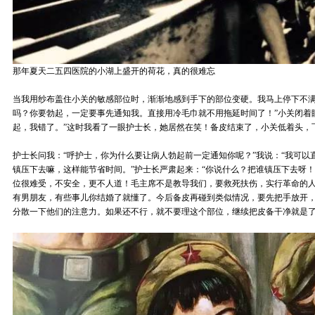
那年夏天二五四医院的小湖上盛开的荷花，真的很难忘
当我用纱布盖住小关的敏感部位时，渐渐地感到手下的部位变硬。我马上停下不满
吗？你要勃起，一定要事先通知我。直接用冷毛巾就不用拖延时间了！”小关闭着
起，我错了。”这时我看了一眼护士长，她居然在笑！备皮结束了，小关低着头，
护士长问我：“呼护士，你为什么要让病人勃起前一定通知你呢？”我说：“我可以
镇压下去嘛，这样能节省时间。”护士长严肃起来：“你说什么？把谁镇压下去呀
位很难受，不安全，更不人道！毛主席不是教导我们，要救死扶伤，实行革命的
有男朋友，有些事儿你结婚了就懂了。今后备皮再碰到类似情况，要先把手放开
分散一下他们的注意力。如果还不行，就不要理这个部位，继续把皮备干净就是了