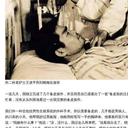
外二科老护士王述平和刘晓梅在值班
一连几天，我独立完成了几个备皮操作，并且得意自己摸索出了一套“备皮前的注
忙着，没有从头到尾地看过一次我完整的备皮操作。
我们外一科也包括男性生殖系统的外科手术。所以需要备皮的，几乎都是男病人
的21床的小关。他帮我抄过黑板报，他能用粉笔写一手的魏碑体。他看换药室只有
说：“找她有什么事？”他说：“没，没什么，我过会儿再来吧。”说着就出去了。