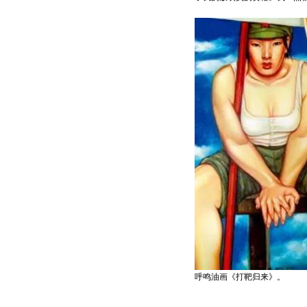
呼鸣油画《打靶归来》。