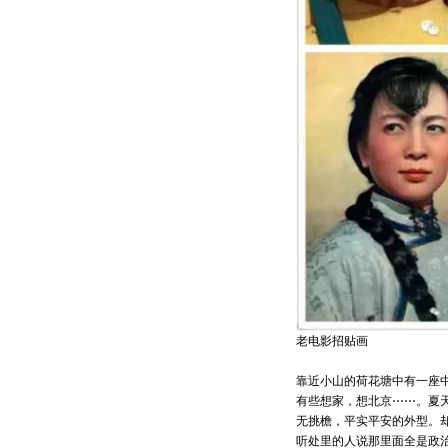
老电影招贴画
靠近小山的荷花塘中有一座
有些想家，想北京⋯⋯。夏
无挑檐，平实平安的外型。却
听处里的人说那里面全是政