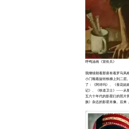
呼鸣油画《宣传兵》
我继续朝着那座有着罗马风
小门顺着旋转铁梯上到二层
了：《阿诗玛》、《蚕花姑
记》、《铁道卫士》⋯⋯从
五六十年代的影星们的照片
旗》杂志的影星肖像。后来