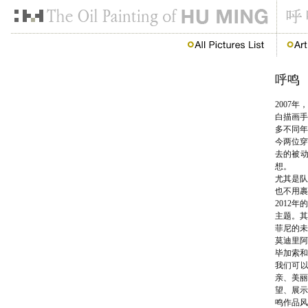
呼鸣
2007
白描画手
多不同年
今两位穿
去的被
想。
尤其是队
也不用裹
2012
主题。其
菲尼的未
莫迪里阿
毕加索和
我们可
亲、美丽
望、展示
鸣作品风