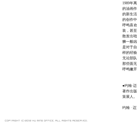
1989
的油画作
的新生活
的创作中
呼鸣喜
装，甚至
散发出咄
狮一般凶
是对于自
样的经验
无论部队
那些面无
呼鸣撇开
●约翰·
著作出版
策展人。
约翰 · 